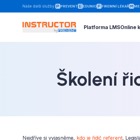
Naše další služby
:
PREVENT
EDUNIO
FIREMNÍ LÉKAŘ
ME
Platforma LMS
Online 
Školení ř
Nejdříve si vyjasněme,
kdo je řidič referent
. Legis