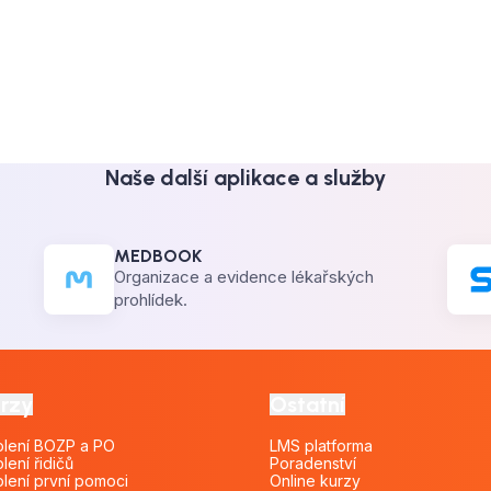
Naše další aplikace a služby
MEDBOOK
Organizace a evidence lékařských
prohlídek.
rzy
Ostatní
olení BOZP a PO
LMS platforma
lení řidičů
Poradenství
lení první pomoci
Online kurzy