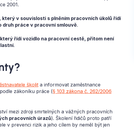
ce 2001.
který v souvislosti s plněním pracovních úkolů řídí
o druh práce v pracovní smlouvě
.
terý řídí vozidlo na pracovní cestě, přitom není
lastní
.
enty?
stnavatele školit
a informovat zaměstnance
 podle zákoníku práce (
§ 103 zákona č. 262/2006
tví mezi zdroji smrtelných a vážných pracovních
ých pracovních úrazů
). Školení řidičů proto patří
le v prevenci rizik a jeho cílem by neměl být jen