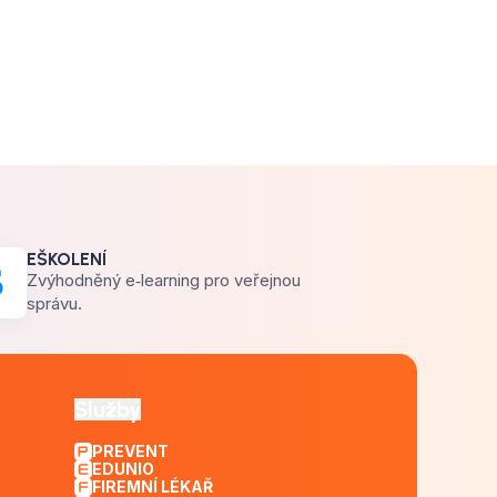
EŠKOLENÍ
Zvýhodněný e‑learning pro veřejnou
správu.
Služby
PREVENT
EDUNIO
FIREMNÍ LÉKAŘ