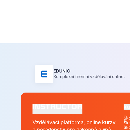
EDUNIO
Komplexní firemní vzdělávání online.
Ku
Šk
Vzdělávací platforma, online kurzy
Ško
Ško
a poradenství pro zákonná a jiná