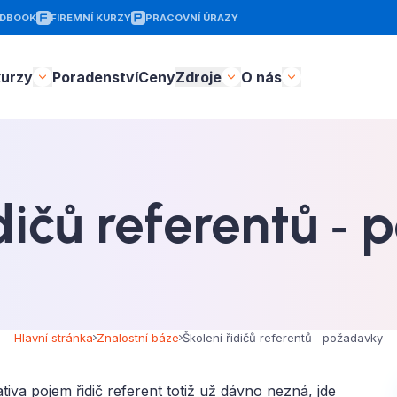
DBOOK
FIREMNÍ KURZY
PRACOVNÍ ÚRAZY
kurzy
Poradenství
Ceny
Zdroje
O nás
idičů referentů ‑
Hlavní stránka
Znalostní báze
Školení řidičů referentů ‑ požadavky
lativa pojem řidič referent totiž už dávno nezná, jde