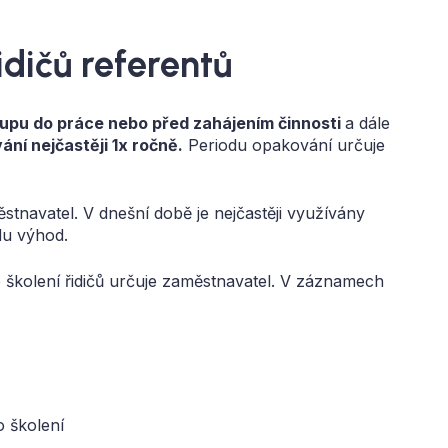
idičů referentů
tupu do práce nebo před zahájením činnosti
a dále
ní nejčastěji 1x ročně.
Periodu opakování určuje
ěstnavatel. V dnešní době je nejčastěji využívány
adu výhod.
školení řidičů určuje zaměstnavatel. V záznamech
o školení