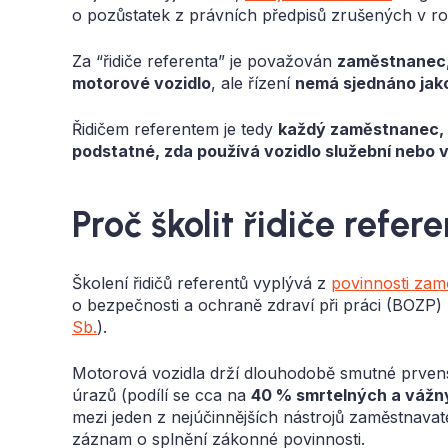
o pozůstatek z právních předpisů zrušených v ro
Za “řidiče referenta” je považován
zaměstnanec, 
motorové vozidlo
, ale řízení
nemá sjednáno jak
Řidičem referentem je tedy
každý zaměstnanec, k
podstatné, zda používá vozidlo služební nebo v
Proč školit řidiče refer
Školení řidičů referentů vyplývá z
povinnosti zamě
o bezpečnosti a ochraně zdraví při práci (BOZP)
Sb.
).
Motorová vozidla drží dlouhodobě smutné prvens
úrazů (podílí se cca na
40 % smrtelných a vážn
mezi jeden z nejúčinnějších nástrojů zaměstnavate
záznam o splnění zákonné povinnosti.