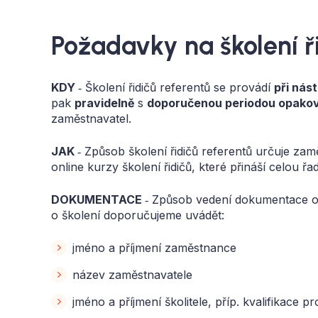
Požadavky na školení ř
KDY
‑ Školení řidičů referentů se provádí
při nás
pak
pravidelně
s
doporučenou periodou opaková
zaměstnavatel.
JAK
‑ Způsob školení řidičů referentů určuje zam
online kurzy školení řidičů, které přináší celou ř
DOKUMENTACE
‑ Způsob vedení dokumentace o 
o školení doporučujeme uvádět:
jméno a příjmení zaměstnance
název zaměstnavatele
jméno a příjmení školitele, příp. kvalifikace pr