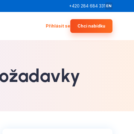
+420 284 684 331
EN
Přihlásit se
Chci nabídku
 požadavky