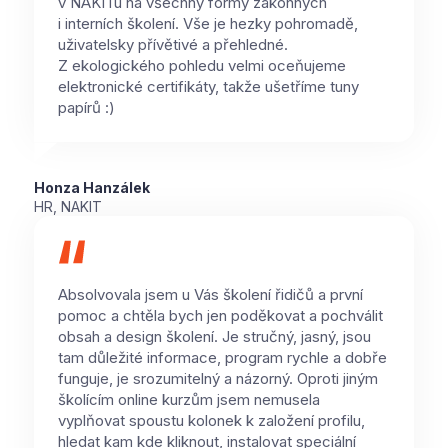
v NAKITu na všechny formy zákonných
i interních školení. Vše je hezky pohromadě,
uživatelsky přívětivé a přehledné.
Z ekologického pohledu velmi oceňujeme
elektronické certifikáty, takže ušetříme tuny
papírů :)
Honza Hanzálek
HR, NAKIT
Absolvovala jsem u Vás školení řidičů a první
pomoc a chtěla bych jen poděkovat a pochválit
obsah a design školení. Je stručný, jasný, jsou
tam důležité informace, program rychle a dobře
funguje, je srozumitelný a názorný. Oproti jiným
školícím online kurzům jsem nemusela
vyplňovat spoustu kolonek k založení profilu,
hledat kam kde kliknout, instalovat speciální