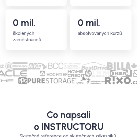
0
mil.
0
mil.
školených
absolvovaných kurzů
zaměstnanců
Co napsali
o INSTRUCTORU
Skutečné reference od skutečných zákazníků.