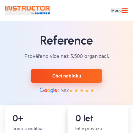
Menu
Reference
Prověřeno více než 5.500 organizací.
Chci nabídku
4.9/5.0
0
+
0
let
firem a institucí
let v provozu