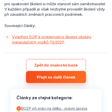
pro opakování školení si může stanovit sám zaměstnavatel.
V každém případě je však nezbytné provádět školení vždy
při zásadních změnách pracovních podmínek.
Související články:
Vyjádření SÚIP k problematice školení obsluhy
manipulačních vozíků (12/2021)
Zpět do znalostní báze
Přejít na další článek
Články ze stejné kategorie
:
BOZP při práci na dálku ‑ právní úprava