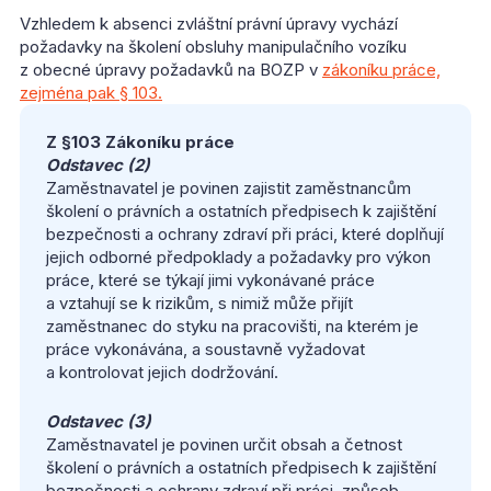
Vzhledem k absenci zvláštní právní úpravy vychází
požadavky na školení obsluhy manipulačního vozíku
z obecné úpravy požadavků na BOZP v
zákoníku práce,
zejména pak § 103.
Z §103 Zákoníku práce
Odstavec (2)
Zaměstnavatel je povinen zajistit zaměstnancům
školení o právních a ostatních předpisech k zajištění
bezpečnosti a ochrany zdraví při práci, které doplňují
jejich odborné předpoklady a požadavky pro výkon
práce, které se týkají jimi vykonávané práce
a vztahují se k rizikům, s nimiž může přijít
zaměstnanec do styku na pracovišti, na kterém je
práce vykonávána, a soustavně vyžadovat
a kontrolovat jejich dodržování.
Odstavec (3)
Zaměstnavatel je povinen určit obsah a četnost
školení o právních a ostatních předpisech k zajištění
bezpečnosti a ochrany zdraví při práci, způsob