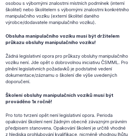
osobou s výbornými znalostmi místních podmínek (interní
školitel) nebo školitelem s výbornými znalostmi konkrétního
manipulačního vozíku (externí školitel daného
výrobce/dodavatele manipulačního vozíku).
Obsluha manipulačního vozíku musí být držitelem
průkazu obsluhy manipulačního vozíku!
Žádná legislativní opora pro průkazy obsluhy manipulačního
vozíku není. Jde opět o dobrovolnou iniciativu ČSMML. Pro
plnění legislativních požadavků je podstatné vedení
dokumentace/záznamu o školení dle výše uvedených
doporučení.
Školení obsluhy manipulačních vozíků musí být
prováděno 1x ročně!
Pro toto tvrzení opět není legislativní opora. Perioda
opakování školení není žádným obecně závazným právním
předpisem stanovena. Opakování školení je určitě vhodné
z hlediska prohlubování kvalifikace, nicméně vhodnou lhůtu