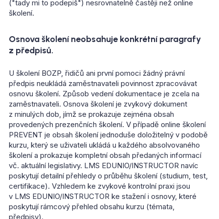
("tady mi to podepiš") nesrovnatelně častěji než online
školení.
Osnova školení neobsahuje konkrétní paragrafy
z předpisů.
U školení BOZP, řidičů ani první pomoci žádný právní
předpis neukládá zaměstnavateli povinnost zpracovávat
osnovu školení. Způsob vedení dokumentace je zcela na
zaměstnavateli. Osnova školení je zvykový dokument
z minulých dob, jímž se prokazuje zejména obsah
provedených prezenčních školení. V případě online školení
PREVENT je obsah školení jednoduše doložitelný v podobě
kurzu, který se uživateli ukládá u každého absolvovaného
školení a prokazuje kompletní obsah předaných informací
vč. aktuální legislativy. LMS EDUNIO/INSTRUCTOR navíc
poskytují detailní přehledy o průběhu školení (studium, test,
certifikace). Vzhledem ke zvykové kontrolní praxi jsou
v LMS EDUNIO/INSTRUCTOR ke stažení i osnovy, které
poskytují rámcový přehled obsahu kurzu (témata,
předpisy).