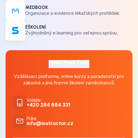
MEDBOOK
Organizace a evidence lékařských prohlídek.
EŠKOLENÍ
Zvýhodněný e‑learning pro veřejnou správu.
Vzdělávací platforma, online kurzy a poradenství pro
zákonná a jiná firemní školení zaměstnanců.
Volejte
:
+420 284 684 331
Pište
:
info@instructor.cz