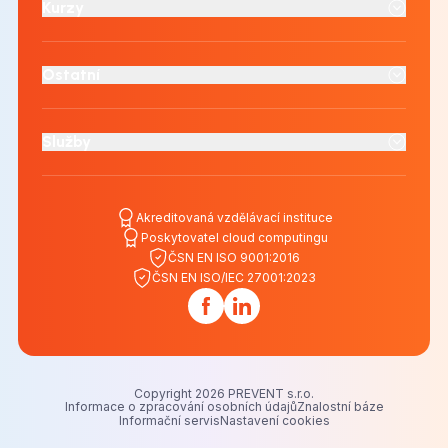
Kurzy
Ostatní
Služby
Akreditovaná vzdělávací instituce
Poskytovatel cloud computingu
ČSN EN ISO 9001:2016
ČSN EN ISO/IEC 27001:2023
Copyright 2026 PREVENT s.r.o.
Informace o zpracování osobních údajů
Znalostní báze
Informační servis
Nastavení cookies