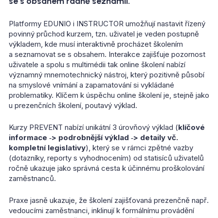
se s obsahem řádně seznámil.
Platformy EDUNIO i INSTRUCTOR umožňují nastavit řízený
povinný průchod kurzem, tzn. uživatel je veden postupně
výkladem, kde musí interaktivně procházet školením
a seznamovat se s obsahem. Interakce zajišťuje pozornost
uživatele a spolu s multimédii tak online školení nabízí
významný mnemotechnický nástroj, který pozitivně působí
na smyslové vnímání a zapamatování si vykládané
problematiky. Klíčem k úspěchu online školení je, stejně jako
u prezenčních školení, poutavý výklad.
Kurzy PREVENT nabízí unikátní 3 úrovňový výklad (
klíčové
informace ‑> podrobnější výklad ‑> detaily vč.
kompletní legislativy
), který se v rámci zpětné vazby
(dotazníky, reporty s vyhodnocením) od statisíců uživatelů
ročně ukazuje jako správná cesta k účinnému proškolování
zaměstnanců.
Praxe jasně ukazuje, že školení zajišťovaná prezenčně např.
vedoucími zaměstnanci, inklinují k formálnímu provádění