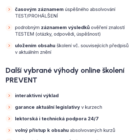
časovým záznamem
úspěšného absolvování
TEST/PROHÁLŠENÍ
podrobným
záznamem výsledků
ověření znalostí
TESTEM (otázky, odpovědi, úspěšnost)
uložením obsahu
školení vč. souvisejících předpisů
v aktuálním znění
Další vybrané výhody online školení
PREVENT
interaktivní výklad
garance aktuální legislativy
v kurzech
lektorská i technická podpora 24/7
volný přístup k obsahu
absolvovaných kurzů