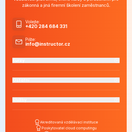
zákonná a jiná firemní školení zaměstnanců.
Volejte
:
+420 284 684 331
Pište
:
info@instructor.cz
Kurzy
Ostatní
Služby
Akreditovaná vzdělávací instituce
Poskytovatel cloud computingu