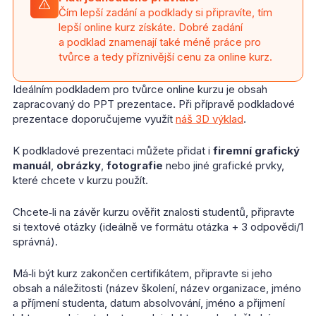
Čím lepší zadání a podklady si připravíte, tím
lepší online kurz získáte. Dobré zadání
a podklad znamenají také méně práce pro
tvůrce a tedy příznivější cenu za online kurz.
Ideálním podkladem pro tvůrce online kurzu je obsah
zapracovaný do PPT prezentace
.
Při přípravě podkladové
prezentace doporučujeme využít
náš 3D výklad
.
K podkladové prezentaci můžete přidat i
firemní grafický
manuál
,
obrázky
,
fotografie
nebo jiné grafické prvky,
které chcete v kurzu použít.
Chcete‑li na závěr kurzu ověřit znalosti studentů, připravte
si textové otázky (ideálně ve formátu otázka + 3 odpovědi/1
správná).
Má‑li být kurz zakončen certifikátem, připravte si jeho
obsah a náležitosti (název školení, název organizace, jméno
a příjmení studenta, datum absolvování, jméno a přijmení