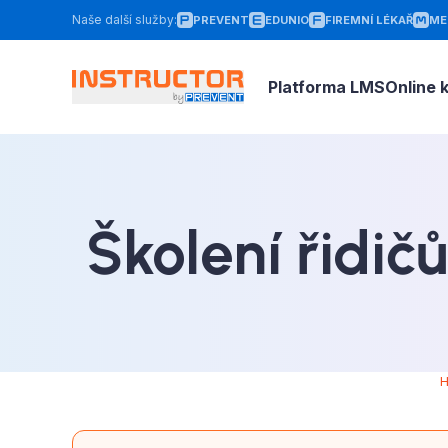
Naše další služby
:
PREVENT
EDUNIO
FIREMNÍ LÉKAŘ
ME
Platforma LMS
Online 
Školení řidič
H