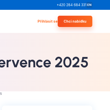
+420 284 684 331
EN
Přihlásit se
Chci nabídku
 července 2025
25