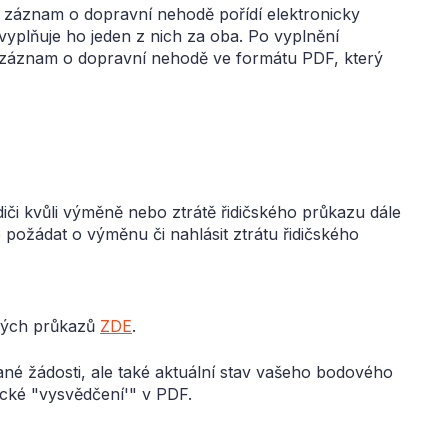
že záznam o dopravní nehodě pořídí elektronicky
plňuje ho jeden z nich za oba. Po vyplnění
 záznam o dopravní nehodě ve formátu PDF, který
idiči kvůli výměně nebo ztrátě řidičského průkazu dále
požádat o výměnu či nahlásit ztrátu řidičského
kých průkazů
ZDE
.
ané žádosti, ale také aktuální stav vašeho bodového
ické "vysvědčení'" v PDF.