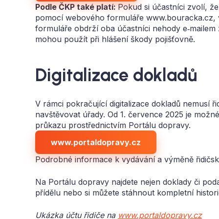
Podle ČKP také platí:
Pokud si účastníci zvolí, 
pomocí webového formuláře www.bouracka.cz, vy
formuláře obdrží oba účastníci nehody e‑mailem
mohou použít při hlášení škody pojišťovně.
Digitalizace dokladů
V rámci pokračující digitalizace dokladů nemusí ř
navštěvovat úřady. Od 1. července 2025 je možné 
průkazu prostřednictvím Portálu dopravy.
www.portaldopravy.cz
Podrobné informace k vydávání a výměně řidičs
Na Portálu dopravy najdete nejen doklady či pod
přídělu nebo si můžete stáhnout kompletní histor
Ukázka účtu řidiče na
www.portaldopravy.cz