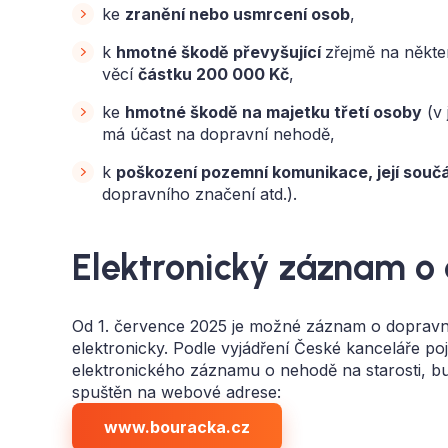
ke
zranění nebo usmrcení osob
,
k
hmotné škodě převyšující
zřejmě na někt
věcí
částku 200 000 Kč
,
ke
hmotné škodě na majetku třetí osoby
(v 
má účast na dopravní nehodě,
k
poškození pozemní komunikace, její součá
dopravního značení atd.).
Elektronický záznam o
Od 1. července 2025 je možné záznam o dopravní n
elektronicky. Podle vyjádření České kanceláře poj
elektronického záznamu o nehodě na starosti, bu
spuštěn na webové adrese:
www.bouracka.cz