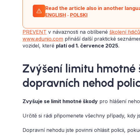
Read the article also in another langu
ENGLISH
‑
POLSKI
PREVENT
v návaznosti na oblíbené
školení řidičů
www.edunio.com
přináší další praktické seznáme
vozidel, které
platí od 1. července 2025
.
Zvýšení limitu hmotné 
dopravních nehod polic
Zvyšuje se limit hmotné škody
pro hlášení nehod
Určitě si rádi připomenete všechny případy, kdy js
Dopravní nehodu jste povinni ohlásit policii, poku