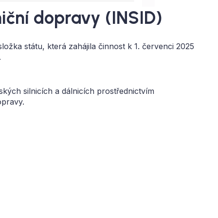
niční dopravy (INSID)
ložka státu, která zahájila činnost k 1. červenci 2025
.
kých silnicích a dálnicích prostřednictvím
opravy.