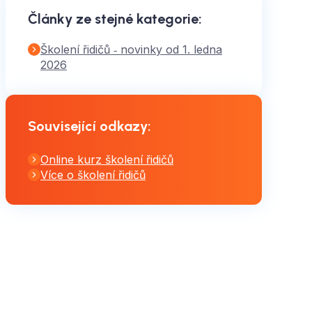
Články ze stejné kategorie
:
Školení řidičů ‑ novinky od 1. ledna
2026
Související odkazy
:
Online kurz školení řidičů
Více o školení řidičů