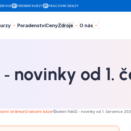
DBOOK
FIREMNÍ KURZY
PRACOVNÍ ÚRAZY
kurzy
Poradenství
Ceny
Zdroje
O nás
ů ‑ novinky od 1.
lavní stránka
Znalostní báze
Školení řidičů ‑ novinky od 1. července 20