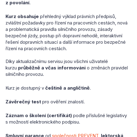
z povolání
.
Kurz obsahuje
přehledný výklad právních předpisů,
zvláštní požadavky pro řízení na pracovních cestách, nová
a problematická pravidla silničního provozu, zásady
bezpečné jízdy, postup při dopravní nehodě, interaktivní
řešení dopravních situací a další informace pro bezpečné
řízení na pracovních cestách.
Díky aktualizačnímu servisu jsou všichni uživatelé
kurzu
průběžně a včas informováni
o změnách pravidel
silničního provozu.
Kurz je dostupný v
češtině a angličtině
.
Závěrečný test
pro ověření znalostí.
Záznam o školení (certifikát)
podle příslušné legislativy
s možností elektronického podpisu.
Smluvní garance
od
společnosti PREVENT
,
lektorská