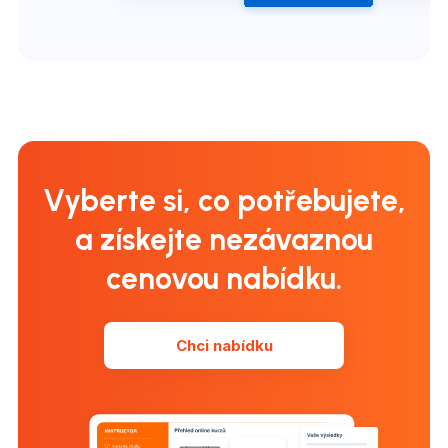
Vyberte si, co potřebujete,
a získejte nezávaznou
cenovou nabídku.
Chci nabídku