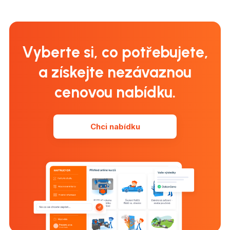
Vyberte si, co potřebujete,
a získejte nezávaznou
cenovou nabídku.
Chci nabídku