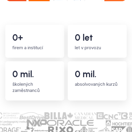
0
+
0
let
firem a institucí
let v provozu
0
mil.
0
mil.
školených
absolvovaných kurzů
zaměstnanců