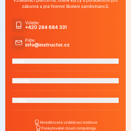
Vzdělávací platforma, online kurzy a poradenství pro
zákonná a jiná firemní školení zaměstnanců.
Volejte
:
+420 284 684 331
Pište
:
info@instructor.cz
Kurzy
Ostatní
Služby
Akreditovaná vzdělávací instituce
Poskytovatel cloud computingu