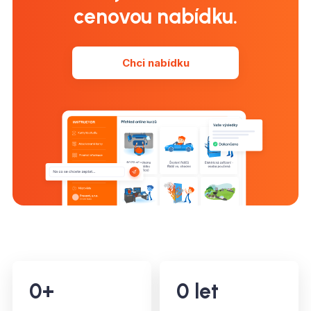
cenovou nabídku.
Chci nabídku
0
+
0
let