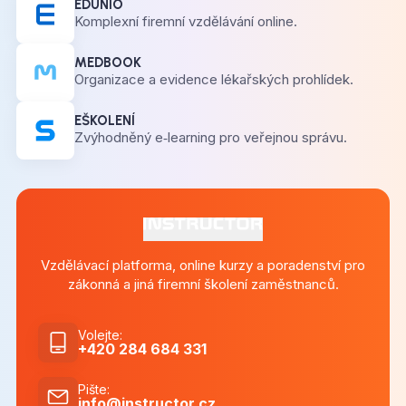
EDUNIO
Komplexní firemní vzdělávání online.
MEDBOOK
Organizace a evidence lékařských prohlídek.
EŠKOLENÍ
Zvýhodněný e‑learning pro veřejnou správu.
Vzdělávací platforma, online kurzy a poradenství pro
zákonná a jiná firemní školení zaměstnanců.
Volejte
:
+420 284 684 331
Pište
:
info@instructor.cz