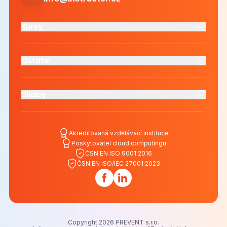
Kurzy
Ostatní
Služby
Akreditovaná vzdělávací instituce
Poskytovatel cloud computingu
ČSN EN ISO 9001:2016
ČSN EN ISO/IEC 27001:2023
Copyright 2026 PREVENT s.r.o.