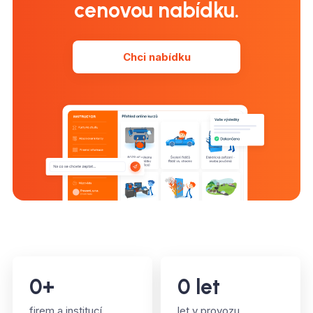
cenovou nabídku.
Chci nabídku
0
+
0
let
firem a institucí
let v provozu