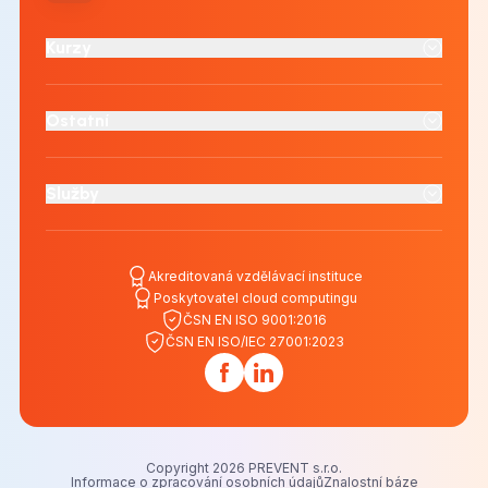
Kurzy
Ostatní
Služby
Akreditovaná vzdělávací instituce
Poskytovatel cloud computingu
ČSN EN ISO 9001:2016
ČSN EN ISO/IEC 27001:2023
Copyright 2026 PREVENT s.r.o.
Informace o zpracování osobních údajů
Znalostní báze