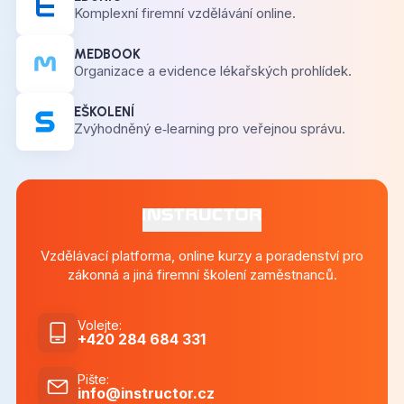
Komplexní firemní vzdělávání online.
MEDBOOK
Organizace a evidence lékařských prohlídek.
EŠKOLENÍ
Zvýhodněný e‑learning pro veřejnou správu.
Vzdělávací platforma, online kurzy a poradenství pro
zákonná a jiná firemní školení zaměstnanců.
Volejte
:
+420 284 684 331
Pište
:
info@instructor.cz