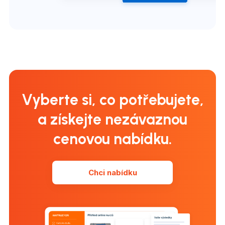
Vyberte si, co potřebujete,
a získejte nezávaznou
cenovou nabídku.
Chci nabídku