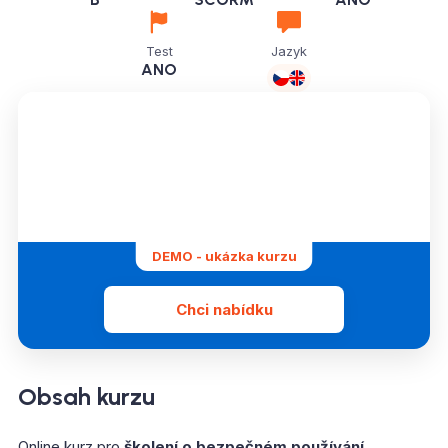
Test
Jazyk
ANO
DEMO - ukázka kurzu
Chci nabídku
Obsah kurzu
Online kurz pro
školení o bezpečném používání