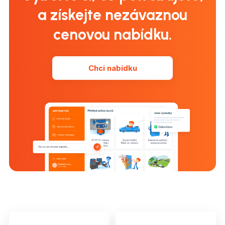
a získejte nezávaznou
cenovou nabídku.
Chci nabídku