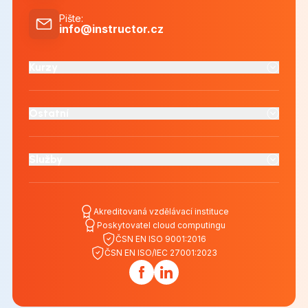
Pište
:
info@instructor.cz
Kurzy
Ostatní
Služby
Akreditovaná vzdělávací instituce
Poskytovatel cloud computingu
ČSN EN ISO 9001:2016
ČSN EN ISO/IEC 27001:2023