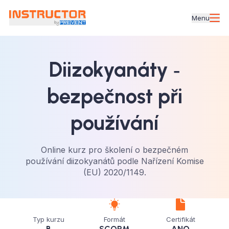
Menu
Diizokyanáty ‑
bezpečnost při
používání
Online kurz pro školení o bezpečném
používání diizokyanátů podle Nařízení Komise
(EU) 2020/1149.
Typ kurzu
Formát
Certifikát
B
SCORM
ANO