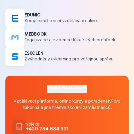
EDUNIO
Komplexní firemní vzdělávání online.
MEDBOOK
Organizace a evidence lékařských prohlídek.
EŠKOLENÍ
Zvýhodněný e‑learning pro veřejnou správu.
Vzdělávací platforma, online kurzy a poradenství pro
zákonná a jiná firemní školení zaměstnanců.
Volejte
:
+420 284 684 331